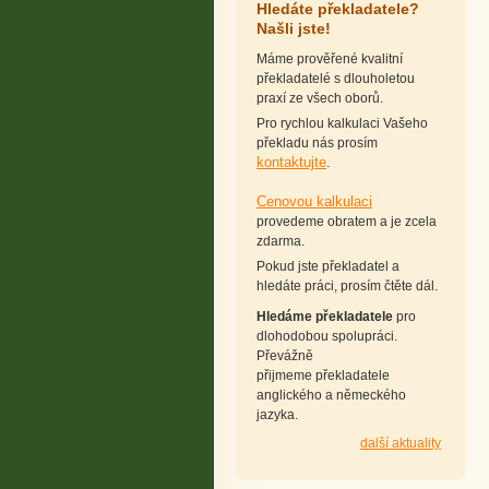
Hledáte překladatele?
Našli jste!
Máme prověřené kvalitní
překladatelé s dlouholetou
praxí ze všech oborů.
Pro rychlou kalkulaci Vašeho
překladu nás prosím
kontaktujte
.
Cenovou kalkulaci
provedeme obratem a je zcela
zdarma.
Pokud jste překladatel a
hledáte práci, prosím čtěte dál.
Hledáme překladatele
pro
dlohodobou spolupráci.
Převážně
přijmeme překladatele
anglického a německého
jazyka.
další aktuality