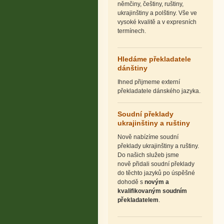
němčiny, češtiny, ruštiny,
ukrajinštiny a polštiny. Vše ve
vysoké kvalitě a v expresních
termínech.
Hledáme překladatele
dánštiny
Ihned přijmeme externí
překladatele dánského jazyka.
Soudní překlady
ukrajinštiny a ruštiny
Nově nabízíme soudní
překlady
ukrajinštiny a ruštiny.
Do našich služeb jsme
nově přidali soudní překlady
do těchto jazyků po úspěšné
dohodě s
novým a
kvalifikovaným soudním
překladatelem
.