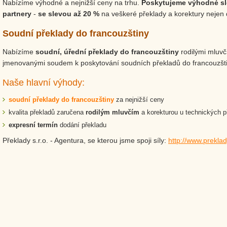
Nabízíme výhodné a nejnižší ceny na trhu.
Poskytujeme
výhodné sl
partnery
-
se slevou až 20 %
na veškeré překlady a korektury nejen 
Soudní překlady do francouzštiny
Nabízíme
soudní, úřední překlady do francouzštiny
rodilými mluvčí
jmenovanými soudem k poskytování soudních překladů do francouzšti
Naše hlavní výhody:
soudní překlady do francouzštiny
za nejnižší ceny
kvalita překladů zaručena
rodilým mluvčím
a korekturou u technických p
expresní termín
dodání překladu
Překlady s.r.o. - Agentura, se kterou jsme spoji síly:
http://www.preklad