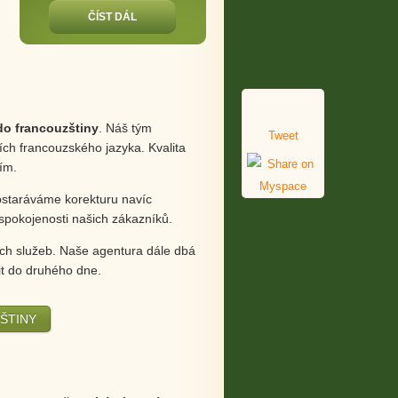
ČÍST DÁL
do francouzštiny
. Náš tým
Tweet
ích francouzského jazyka. Kvalita
ím.
staráváme korekturu navíc
spokojenosti našich zákazníků.
ch služeb. Naše agentura dále dbá
t do druhého dne.
ŠTINY