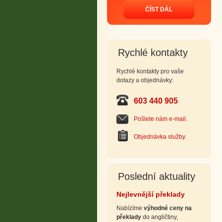
ČÍST DÁL
Rychlé kontakty
Rychlé kontakty pro vaše
dotazy a objednávky:
603 440 905
Pošlete nám e-mail.
Objednávka služby.
Poslední aktuality
Nejlevnější překlady
Nabízíme
výhodné ceny na
překlady
do angličtiny,