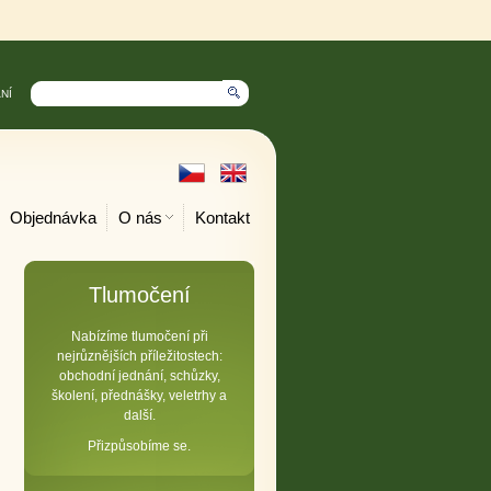
NÍ
Objednávka
O nás
Kontakt
Tlumočení
Nabízíme tlumočení při
nejrůznějších příležitostech:
obchodní jednání, schůzky,
školení, přednášky, veletrhy a
další.
Přizpůsobíme se.