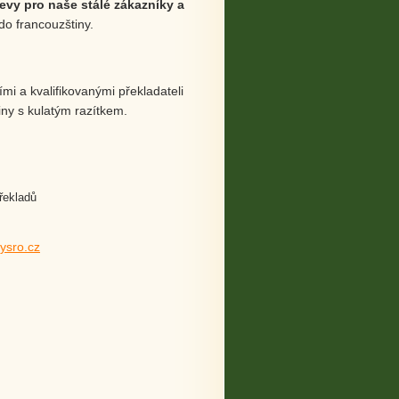
evy pro naše stálé zákazníky a
do francouzštiny.
mi a kvalifikovanými překladateli
ny s kulatým razítkem.
řekladů
ysro.cz