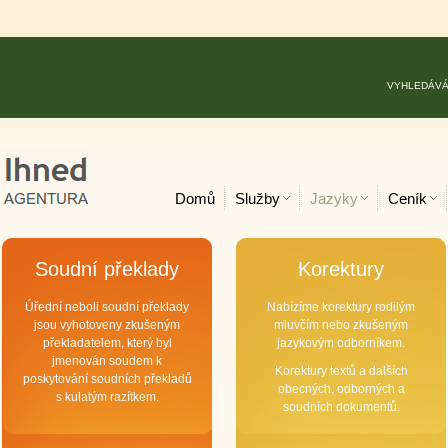
VYHLEDÁVÁ
Domů
Služby
Jazyky
Ceník
Soudní překlady
Korektury
Úřední neboli soudní překlady
Nabízíme korektury rodilým
jsou vyhotoveny zkušeným
mluvčím nebo zkušeným
překladatelem, který byl
jazykovým odborníkem.
jmenován soudem k
Korektury textů a dalších
poskytování soudních překladů
obecných, odborných a
s kulatým razítkem.
soudních dokumentů.